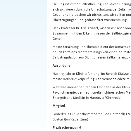
Heilung ist immer Selbstheilung und diese Heilung 
sich aktivieren durch die Umschaltung der Zellen v
Gesundheit brauchen wir nichts tun, wir sollten n
Überzeugungen und gedrosselter Wahrnehmung.
Dank Professor Dr. Eric Kandel, wissen wir seit 2000
Zusammen mit den Erkenntnissen der Zellbiologie si
Gene.
Meine Forschung und Therapie dient der Umsetzung 
neuen Form des Mentaltrainings von einer indirekt
Selbstregulation aus Sicht unseres Zellkerns anzuk
Ausbildung
Nach 15 Jahren Klinikerfahrung im Bereich Dialyse 
meine Heilpraktikerprüfung und verabschiedete mi
Während meiner beruflichen Laufbahn in der Klini
Psychotherapie, der traditionellen chinesischen Med
Energetische Medizin in Hannover/Kirchrode.
Mitglied
Förderkreis für Ganzheitsmedizin Bad Herrenalb E.V.
Boston (Jon Kabat Zinn)
Praxisschwerpunkt