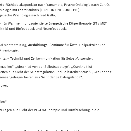
tur/Schädelakupunktur nach Yamamoto, Psycho-Onkologie nach Carl O.
esiologie mit Lehrerlaubnis (THREE IN ONE CONCEPTS),
etische Psychologie nach Fred Gallo,
r für Wahrnehmungsorientierte Energetische Körpertherapie EFT / MET.
echnik) und Biofeedback und Neurofeedback.
nd Mentaltraining;
Ausbildungs
–
Seminare
für Ärzte, Heilpraktiker und
Kinesiologie;
Mental – Technik) und Zellkommunikation für Selbst-Anwender.
perzellen“. ,,Abschied von der Selbstsabotage“. ,,Krankheit ist
ten aus Sicht der Selbstregulation und Selbsterkenntnis“. ,,Gesundheit
ensangelegen- heiten aus Sicht der Selbstregulation“.
nover.
len“.
örungen aus Sicht der REGENA-Therapie und Hirnforschung in die