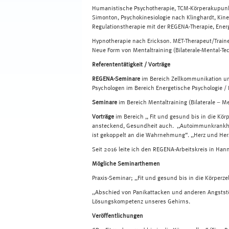
Humanistische Psychotherapie, TCM-Körperakupunk
Simonton, Psychokinesiologie nach Klinghardt, Kin
Regulationstherapie mit der REGENA-Therapie, Energ
Hypnotherapie nach Erickson. MET-Therapeut/Traine
Neue Form von Mentaltraining (Bilaterale-Mental-T
Referententätigkeit / Vorträge
REGENA-Seminare
im Bereich Zellkommunikation u
Psychologen im Bereich Energetische Psychologie / 
Seminare
im Bereich Mentaltraining (Bilaterale – 
Vorträge
im Bereich ,, Fit und gesund bis in die Kör
ansteckend, Gesundheit auch. ,,Autoimmunkrankhei
ist gekoppelt an die Wahrnehmung“. ,,Herz und Herz
Seit 2016 leite ich den REGENA-Arbeitskreis in Han
Mögliche Seminarthemen
Praxis-Seminar; ,,Fit und gesund bis in die Körperzel
,,Abschied von Panikattacken und anderen Angstst
Lösungskompetenz unseres Gehirns.
Veröffentlichungen