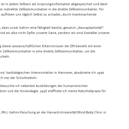
ist in jedem Zellkern als Ursprungsinformation abgespeichert und lässt
on indirekter Zellkommunikation in die direkte Zellkommunikation. Für
ur aufhören uns täglich Selbst zu schaden, durch krankmachende
, dass unser Gehirn eine Fähigkeit besitzt, genannt ,,Neuroplastizität“.
nd wir also nicht Opfer unserer Gene, sondern wir sind Gestalter unserer
dieser wissenschaftlichen Erkenntnissen der EPI-Genetik mit einer
en Zellkommunikation in eine direkte Zellkommunikation, um die
urbeln.
und kardiologischen Intensivstation in Hannover, absolvierte ich 1996
ch von der Schulmedizin.
k besuchte ich nebenbei Ausbildungen der humanistischen
izin und der Kinesiologie. 1998 eröffnete ich meine Naturheilpraxis für
, P.N.I. Gehirn-Forschung an der Harvard-Universität/Mind-Body Clinic in