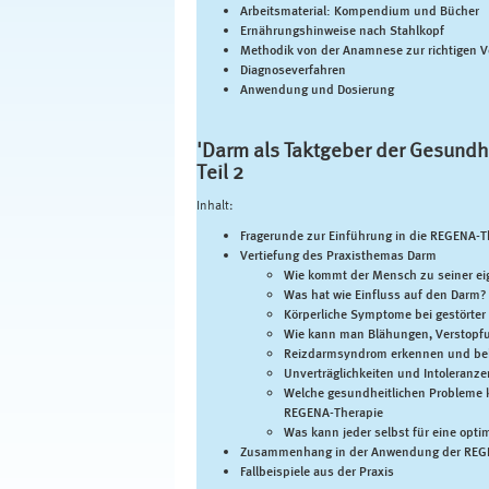
Arbeitsmaterial: Kompendium und Bücher
Ernährungshinweise nach Stahlkopf
Methodik von der Anamnese zur richtigen 
Diagnoseverfahren
Anwendung und Dosierung
'Darm als Taktgeber der Gesundhei
Teil 2
Inhalt:
Fragerunde zur Einführung in die REGENA-T
Vertiefung des Praxisthemas Darm
Wie kommt der Mensch zu seiner ei
Was hat wie Einfluss auf den Darm?
Körperliche Symptome bei gestörter
Wie kann man Blähungen, Verstopfu
Reizdarmsyndrom erkennen und be
Unverträglichkeiten und Intoleranz
Welche gesundheitlichen Probleme kö
REGENA-Therapie
Was kann jeder selbst für eine opt
Zusammenhang in der Anwendung der REG
Fallbeispiele aus der Praxis