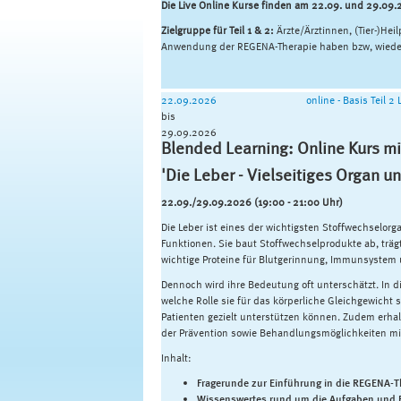
Die Live Online Kurse finden am 22.09. und 29.09.
Zielgruppe für Teil 1 & 2:
Ärzte/Ärztinnen, (Tier-)Hei
Anwendung der REGENA-Therapie haben bzw, wieder
22.09.2026
online - Basis Teil 2
bis
29.09.2026
Blended Learning: Online Kurs mi
'Die Leber - Vielseitiges Organ u
22.09./29.09.2026 (19:00 - 21:00 Uhr)
Die Leber ist eines der wichtigsten Stoffwechselo
Funktionen. Sie baut Stoffwechselprodukte ab, trägt
wichtige Proteine für Blutgerinnung, Immunsystem 
Dennoch wird ihre Bedeutung oft unterschätzt. In di
welche Rolle sie für das körperliche Gleichgewicht
Patienten gezielt unterstützen können. Zudem erha
der Prävention sowie Behandlungsmöglichkeiten m
Inhalt:
Fragerunde zur Einführung in die REGENA-T
Wissenswertes rund um die Aufgaben und F