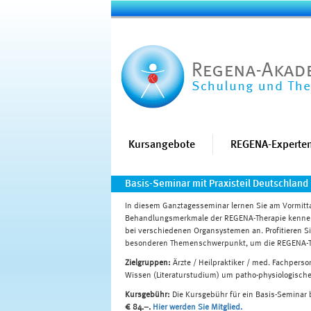
Kursangebote
REGENA-Experten
Basis-Seminar mit Praxisteil Deutschland
In diesem Ganztagesseminar lernen Sie am Vormitt
Behandlungsmerkmale der REGENA-Therapie kennen.
bei verschiedenen Organsystemen an. Profitieren 
besonderen Themenschwerpunkt, um die REGENA-Th
Zielgruppen:
Ärzte / Heilpraktiker / med. Fachperso
Wissen (Literaturstudium) um patho-physiologisch
Kursgebühr:
Die Kursgebühr für ein Basis-Seminar 
€ 84.–.
Hier werden Sie Mitglied
.