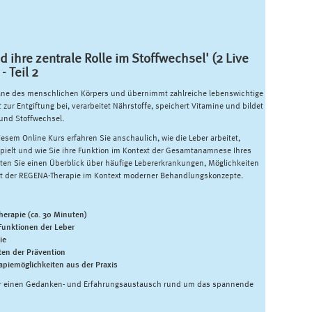
d ihre zentrale Rolle im Stoffwechsel' (2 Live
 Teil 2
rgane des menschlichen Körpers und übernimmt zahlreiche lebenswichtige
 zur Entgiftung bei, verarbeitet Nährstoffe, speichert Vitamine und bildet
und Stoffwechsel.
esem Online Kurs erfahren Sie anschaulich, wie die Leber arbeitet,
 spielt und wie Sie ihre Funktion im Kontext der Gesamtanamnese Ihres
lten Sie einen Überblick über häufige Lebererkrankungen, Möglichkeiten
it der REGENA-Therapie im Kontext moderner Behandlungskonzepte.
herapie (ca. 30 Minuten)
unktionen der Leber
ie
en der Prävention
apiemöglichkeiten aus der Praxis
ür einen Gedanken- und Erfahrungsaustausch rund um das spannende