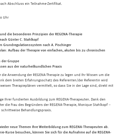
 nach Abschluss ein Teilnahme-Zertifikat.
30 Uhr
 und die besonderen Prinzipien der REGENA-Therapie
nach Günter C. Stahlkopf
 Grundregulationssystem nach A. Pischinger
an: Aufbau der Therapie von einfachen, akuten bis zu chronischen
in der Gruppe
en aus der naturheilkundlichen Praxis
ür die Anwendung der REGENA-Therapie zu legen und Ihr Wissen um die
Dank dem breiten Erfahrungsschatz des Referenten/der Referentin wird
weisen Therapieplänen vermittelt, so dass Sie in der Lage sind, direkt mit
lage Ihrer fundierten Ausbildung zum REGENA-Therapeuten. Dank den
ter die Frau des Begründers der REGENA-Therapie, Monique Stahlkopf –
 schrittweise Behandlungspraxis.
ieder neue Themen Ihre Weiterbildung zum REGENA-Therapeuten ab.
ie-Kurse besuchen, können Sie sich für die Aufnahme auf die REGENA-