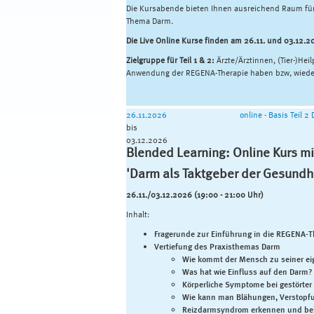
Die Kursabende bieten Ihnen ausreichend Raum f
Thema Darm.
Die Live Online Kurse finden am 26.11. und 03.12.2
Zielgruppe für Teil 1 & 2:
Ärzte/Ärztinnen, (Tier-)Hei
Anwendung der REGENA-Therapie haben bzw, wieder
26.11.2026
online - Basis Teil 2
bis
03.12.2026
Blended Learning: Online Kurs mi
'Darm als Taktgeber der Gesundh
26.11./03.12.2026 (19:00 - 21:00 Uhr)
Inhalt:
Fragerunde zur Einführung in die REGENA-T
Vertiefung des Praxisthemas Darm
Wie kommt der Mensch zu seiner ei
Was hat wie Einfluss auf den Darm?
Körperliche Symptome bei gestörter
Wie kann man Blähungen, Verstopfu
Reizdarmsyndrom erkennen und be