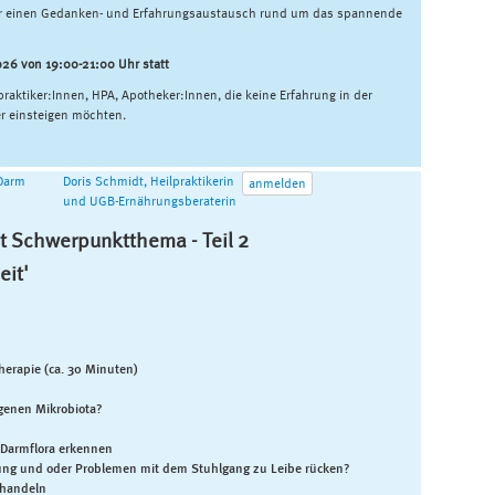
ür einen Gedanken- und Erfahrungsaustausch rund um das spannende
026 von 19:00-21:00 Uhr statt
lpraktiker:Innen, HPA, Apotheker:Innen, die keine Erfahrung in der
 einsteigen möchten.
 Darm
Doris Schmidt, Heilpraktikerin
anmelden
und UGB-Ernährungsberaterin
t Schwerpunktthema - Teil 2
eit'
herapie (ca. 30 Minuten)
genen Mikrobiota?
 Darmflora erkennen
ng und oder Problemen mit dem Stuhlgang zu Leibe rücken?
handeln