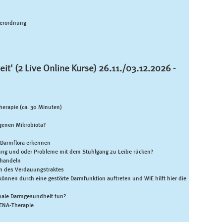
Verordnung
t' (2 Live Online Kurse) 26.11.
/03.12.2026 -
herapie (ca. 30 Minuten)
genen Mikrobiota?
 Darmflora erkennen
ng und oder Probleme mit dem Stuhlgang zu Leibe rücken?
handeln
en des Verdauungstraktes
nnen durch eine gestörte Darmfunktion auftreten und WIE hilft hier die
imale Darmgesundheit tun?
ENA-Therapie