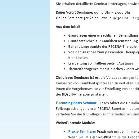
Sie erhalten detaillierte Seminar-Unterlagen, sowie
Dauer Vorort Seminare:
09:30 Uhr – 17:00 Uhr
Online-Seminare 3er-Reihe:
jeweils 19:30 Uhr – 21:
Aus dem Inhalt:
Grundlagen einer ursächlichen Behandlung
Grundsätzliches zur Krankheitsentstehung 
Behandlungspunkte der REGENA-Therapie im
Von der Diagnose zum passenden Therapiepl
Krankheiten
Erarbeitung von Fallbeispielen, Austausch 
Themenbezogenes medizinisches Zusatzwiss
Ziel dieses Seminars ist es
, die Voraussetzungen f
Kausalität von Krankheitsprozessen zu vertiefen. 
Ihnen die Vorgehensweise zur Erstellung von schritt
der REGENA-Therapie zu starten.
E-Learning Basis-Seminar:
Dieses bildet die Grund
Fallbesprechungen vierer REGENA-Experten – darun
vertiefen Sie die Grundlagen zur methodischen und
Weiterführende Module:
Praxis-Seminare:
Praxisnah runden immer w
Wenn Sie im 2-Jahres-Rhythmus die Akadem