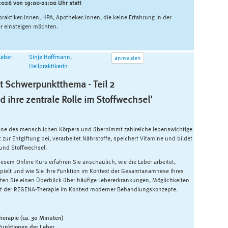
2026 von 19:00-21:00 Uhr statt
lpraktiker:Innen, HPA, Apotheker:Innen, die keine Erfahrung in der
 einsteigen möchten.
 Leber
Sinje Hoffmann,
anmelden
Heilpraktikerin
t Schwerpunktthema - Teil 2
nd ihre zentrale Rolle im Stoffwechsel'
rgane des menschlichen Körpers und übernimmt zahlreiche lebenswichtige
 zur Entgiftung bei, verarbeitet Nährstoffe, speichert Vitamine und bildet
und Stoffwechsel.
esem Online Kurs erfahren Sie anschaulich, wie die Leber arbeitet,
 spielt und wie Sie ihre Funktion im Kontext der Gesamtanamnese Ihres
lten Sie einen Überblick über häufige Lebererkrankungen, Möglichkeiten
it der REGENA-Therapie im Kontext moderner Behandlungskonzepte.
herapie (ca. 30 Minuten)
unktionen der Leber