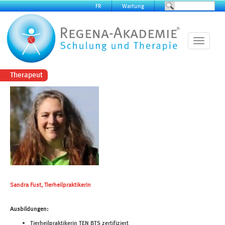
FR
Wartung
Toggle
navigatio
Therapeut
Sandra Fust, Tierheilpraktikerin
Ausbildungen:
Tierheilpraktikerin TEN BTS zertifiziert