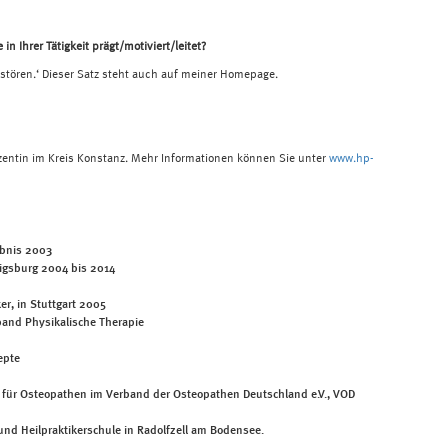
 in Ihrer Tätigkeit prägt/motiviert/leitet?
rstören.‘ Dieser Satz steht auch auf meiner Homepage.
Dozentin im Kreis Konstanz. Mehr Informationen können Sie unter
www.hp-
ubnis 2003
wigsburg 2004 bis 2014
r, in Stuttgart 2005
rband Physikalische Therapie
epte
s für Osteopathen im Verband der Osteopathen Deutschland e.V., VOD
 und Heilpraktikerschule in Radolfzell am Bodensee.