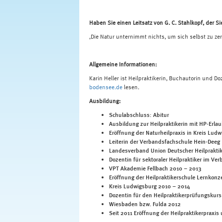
Haben Sie einen Leitsatz von G. C. Stahlkopf, der Sie
‚Die Natur unternimmt nichts, um sich selbst zu ze
Allgemeine
Informationen:
Karin Heller ist Heilpraktikerin, Buchautorin und 
bodensee.de
lesen.
Ausbildung:
Schulabschluss: Abitur
Ausbildung zur Heilpraktikerin mit HP-Erla
Eröffnung der Naturheilpraxis in Kreis Lud
Leiterin der Verbandsfachschule Hein-Deeg
Landesverband Union Deutscher Heilpraktike
Dozentin für sektoraler Heilpraktiker im Ve
VPT Akademie Fellbach 2010 – 2013
Eröffnung der Heilpraktikerschule Lernkonz
Kreis Ludwigsburg 2010 – 2014
Dozentin für den Heilpraktikerprüfungskur
Wiesbaden bzw. Fulda 2012
Seit 2011 Eröffnung der Heilpraktikerpraxis