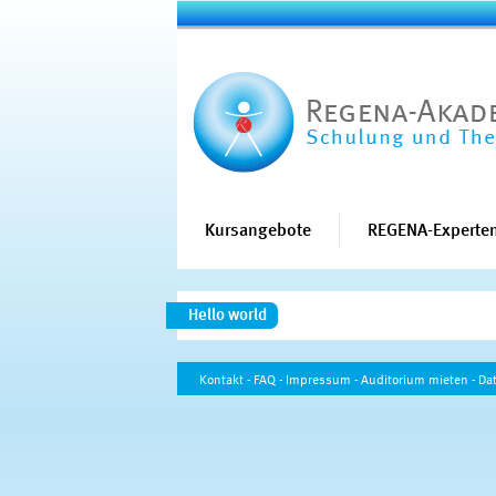
Kursangebote
REGENA-Experten
Hello world
Kontakt
-
FAQ
-
Impressum
-
Auditorium mieten
-
Da