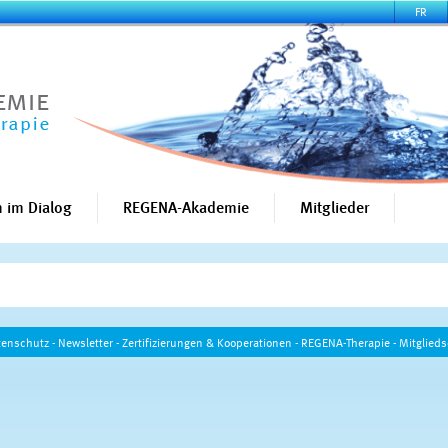
FR
 im Dialog
REGENA-Akademie
Mitglieder
tenschutz
-
Newsletter
-
Zertifizierungen & Kooperationen
-
REGENA-Therapie
-
Mitglieds