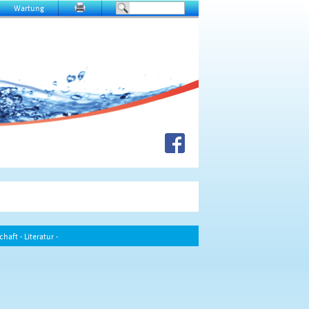
Wartung
chaft
-
Literatur
-