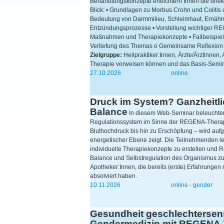
Behandlungskonzepte erleichtern Ihnen die direkt
Blick: • Grundlagen zu Morbus Crohn und Colitis
Bedeutung von Darmmilieu, Schleimhaut, Ernähr
Entzündungsprozesse • Vorstellung wichtiger RE
Maßnahmen und Therapiekonzepte • Fallbeispiele 
Vertiefung des Themas o Gemeinsame Reflexion 
Zielgruppe:
Heilpraktiker:Innen, Ärzte/Ärztinnen
Therapie vorweisen können und das Basis-Sem
27.10.2026
online
Druck im System? Ganzheitlic
Balance
In diesem Web-Seminar beleuchten
Regulationssystem im Sinne der REGENA-Therapi
Bluthochdruck bis hin zu Erschöpfung – wird aufg
energetischer Ebene zeigt. Die Teilnehmenden l
individuelle Therapiekonzepte zu erstellen und Re
Balance und Selbstregulation des Organismus z
Apotheker:Innen, die bereits (erste) Erfahrung
absolviert haben.
10.11.2026
online - gender
Gesundheit geschlechtersens
Gendermedizin mit REGENA-