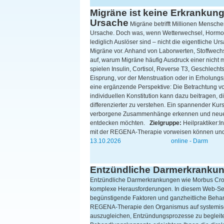
Migräne ist keine Erkrankung 
Ursache
Migräne betrifft Millionen Mensche
Ursache. Doch was, wenn Wetterwechsel, Hormo
lediglich Auslöser sind – nicht die eigentliche Ur
Migräne vor. Anhand von Laborwerten, Stoffwechs
auf, warum Migräne häufig Ausdruck einer nicht 
spielen Insulin, Cortisol, Reverse T3, Geschlec
Eisprung, vor der Menstruation oder in Erholung
eine ergänzende Perspektive: Die Betrachtung v
individuellen Konstitution kann dazu beitrage
differenzierter zu verstehen. Ein spannender Kur
verborgene Zusammenhänge erkennen und neue We
entdecken möchten.
Zielgruppe:
Heilpraktiker:I
mit der REGENA-Therapie vorweisen können und
13.10.2026
online - Darm
Entzündliche Darmerkrankung
Entzündliche Darmerkrankungen wie Morbus Crohn
komplexe Herausforderungen. In diesem Web-Semin
begünstigende Faktoren und ganzheitliche Behan
REGENA-Therapie den Organismus auf systemisc
auszugleichen, Entzündungsprozesse zu begleiten