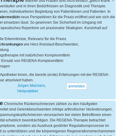
Männer und Frauen sind nicht einfach „gleich krank“ –
verläufen und in ihren Bedürfnissen an Diagnostik und Therapie.
eren, individuelleren Begleitung von Patientinnen und Patienten. In
dermedizin
neue Perspektiven für die Praxis eröffnet und wie sich die
 einsetzen lässt. So gewinnen Sie Sicherheit im Umgang mit
erapeutisches Repertoire um praxisnahe Strategien. Kursinhalt auf
le Erkenntnisse, Relevanz für die Praxis
 Erkrankungen
wie Herz-Kreislauf-Beschwerden,
stung
gstherapie mit natürlichen Komplexmitteln
er Einsatz von REGENA-Komplexmitteln
 Fragen
, Apotheker:Innen, die bereits (erste) Erfahrungen mit der REGENA-
inar absolviert haben.
Jürgen Malchers,
anmelden
Heilpraktiker
e
Chronische Rückenschmerzen zählen zu den häufigsten
itet sind Gelenkbeschwerden infolge arthrotischer Veränderungen,
Spannungskopfschmerzen verursachen bei vielen Betroffenen einen
ät erheblich beeinträchtigen. Die REGENA-Therapie betrachtet
 Symptome, sondern als Ausdruck gestörter Regulationsprozesse im
ielt zu unterstützen und die körpereigenen Regenerationsmechanismen