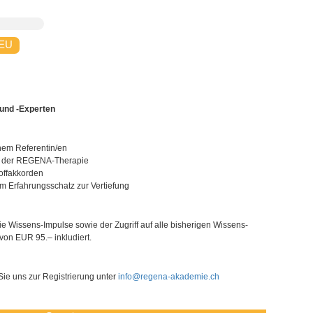
 EU
und -Experten
nem Referentin/en
ht der REGENA-Therapie
offakkorden
em Erfahrungsschatz zur Vertiefung
Wissens-Impulse sowie der Zugriff auf alle bisherigen Wissens-
von EUR 95.– inkludiert.
Sie uns zur Registrierung unter
info@regena-akademie.ch