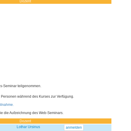
Dozent
is-Seminar teilgenommen.
e Personen während des Kurses zur Verfügung.
eilnahme.
owie die Aufzeichnung des Web-Seminars.
Dozent
Lothar Ursinus
anmelden