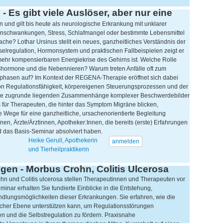
- Es gibt viele Auslöser, aber nur eine
n und gilt bis heute als neurologische Erkrankung mit unklarer
nschwankungen, Stress, Schlafmangel oder bestimmte Lebensmittel
sache? Lothar Ursinus stellt ein neues, ganzheitliches Verständnis der
elregulation, Hormonsystem und praktischen Fallbeispielen zeigt er
mehr kompensierbaren Energiekrise des Gehirns ist. Welche Rolle
htshormone und die Nebennieren? Warum treten Anfälle oft zum
sphasen auf? Im Kontext der REGENA-Therapie eröffnet sich dabei
on Regulationsfähigkeit, körpereigenen Steuerungsprozessen und der
n, die zugrunde liegenden Zusammenhänge komplexer Beschwerdebilder
s für Therapeuten, die hinter das Symptom Migräne blicken,
ge für eine ganzheitliche, ursachenorientierte Begleitung
nnen, Ärzte/Ärztinnen, Apotheker:Innen, die bereits (erste) Erfahrungen
 das Basis-Seminar absolviert haben.
Heike Gerull, Apothekerin
anmelden
und Tierheilpraktikerin
en - Morbus Crohn, Colitis Ulcerosa
 und Colitis ulcerosa stellen Therapeutinnen und Therapeuten vor
ar erhalten Sie fundierte Einblicke in die Entstehung,
dlungsmöglichkeiten dieser Erkrankungen. Sie erfahren, wie die
her Ebene unterstützen kann, um Regulationsstörungen
 und die Selbstregulation zu fördern. Praxisnahe