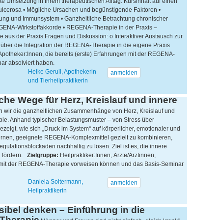
e Umsetzung in Ihrem therapeutischen Alltag. Kursinhalt auf einen
 ulcerosa • Mögliche Ursachen und begünstigende Faktoren •
ung und Immunsystem • Ganzheitliche Betrachtung chronischer
GENA-Wirkstoffakkorde • REGENA-Therapie in der Praxis –
aus der Praxis Fragen und Diskussion: o Interaktiver Austausch zur
über die Integration der REGENA-Therapie in die eigene Praxis
, Apotheker:Innen, die bereits (erste) Erfahrungen mit der REGENA-
inar absolviert haben.
Heike Gerull, Apothekerin
anmelden
und Tierheilpraktikerin
he Wege für Herz, Kreislauf und innere
 wir die ganzheitlichen Zusammenhänge von Herz, Kreislauf und
e. Anhand typischer Belastungsmuster – von Stress über
ezeigt, wie sich „Druck im System“ auf körperlicher, emotionaler und
ernen, geeignete REGENA-Komplexmittel gezielt zu kombinieren,
gulationsblockaden nachhaltig zu lösen. Ziel ist es, die innere
u fördern.
Zielgruppe:
Heilpraktiker:Innen, Ärzte/Ärztinnen,
en mit der REGENA-Therapie vorweisen können und das Basis-Seminar
Daniela Soltermann,
anmelden
Heilpraktikerin
ibel denken – Einführung in die
Therapie