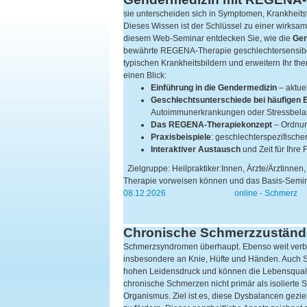
sie unterscheiden sich in Symptomen, Krankheits
Dieses Wissen ist der Schlüssel zu einer wirksam
diesem Web-Seminar entdecken Sie, wie die
Gen
bewährte REGENA-Therapie geschlechtersensibel
typischen Krankheitsbildern und erweitern Ihr th
einen Blick:
Einführung in die Gendermedizin
– aktuel
Geschlechtsunterschiede bei häufigen
Autoimmunerkrankungen oder Stressbela
Das REGENA-Therapiekonzept
– Ordnun
Praxisbeispiele
: geschlechterspezifisch
Interaktiver Austausch
und Zeit für Ihre
Zielgruppe: Heilpraktiker:Innen, Ärzte/Ärztinnen
Therapie vorweisen können und das Basis-Sem
08.12.2026
online - Schmerz
Chronische Schmerzzuständ
Schmerzsyndromen überhaupt. Ebenso weit verbre
insbesondere an Knie, Hüfte und Händen. Auch 
hohen Leidensdruck und können die Lebensqualit
chronische Schmerzen nicht primär als isolierte
Organismus. Ziel ist es, diese Dysbalancen gez