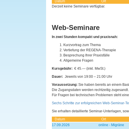
Datum
Ort
Derzeit keine Seminare verfügbar.
.
.
Web-Seminare
In zwei Stunden kompakt und praxisnah:
Kurzvortrag zum Thema
Vertiefung der REGENA-Therapie
Besprechung Ihrer Praxisfälle
Allgemeine Fragen
Kursgebühr:
€ 45.— (inkl. MwSt.)
Dauer:
Jeweils von 19:00 – 21:00 Uhr
Voraussetzung:
Sie haben bereits an einem Bas
Die Zugangsdaten werden rechtzeitig zugesandt.
Für Fragen bei technischen Problemen steht ein
Sechs Schritte zur erfolgreichen Web-Seminar-T
Sie erhalten detaillierte Seminar-Unterlagen, s
Datum
Ort
17.09.2026
online - Migräne